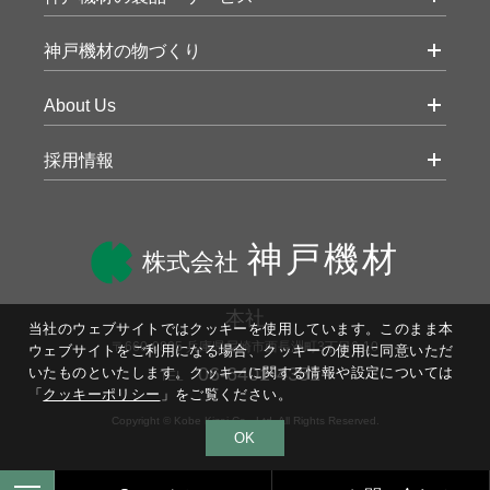
神戸機材の物づくり
About Us
採用情報
神戸機材
株式会社
本社
当社のウェブサイトではクッキーを使用しています。このまま本
〒660-0805 兵庫県尼崎市西長洲町3丁目6-10
ウェブサイトをご利用になる場合、クッキーの使用に同意いただ
06-6401-4351
いたものといたします。
クッキーに関する情報や設定については
TEL
「
クッキーポリシー
」をご覧ください。
Copyright © Kobe Kizai Co., Ltd. All Rights Reserved.
OK